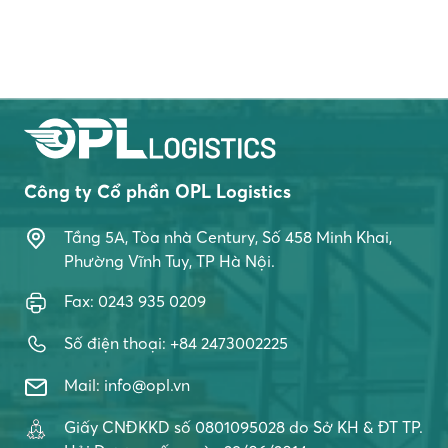
Điều
hướng
bài
viết
Công ty Cổ phần OPL Logistics
Tầng 5A, Tòa nhà Century, Số 458 Minh Khai,
Phường Vĩnh Tuy, TP Hà Nội.
Fax: 0243 935 0209
Số điện thoại: +84 2473002225
Mail: info@opl.vn
Giấy CNĐKKD số 0801095028 do Sở KH & ĐT TP.