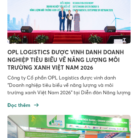
OPL LOGISTICS ĐƯỢC VINH DANH DOANH
NGHIỆP TIÊU BIỂU VỀ NĂNG LƯỢNG MÔI
TRƯỜNG XANH VIỆT NAM 2026
Công ty Cổ phần OPL Logistics được vinh danh
“Doanh nghiệp tiêu biểu về năng lượng và môi
trường xanh Việt Nam 2026” tại Diễn đàn Năng lượng
và Môi trường Thế giới – Việt Nam 2026 do Liên đoàn
Đọc thêm
Thương mại và Công nghiệp Việt Nam (VCCI) tổ
chức. Đây là dấu mốc ghi […]