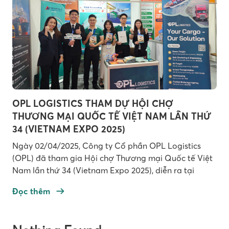
OPL LOGISTICS THAM DỰ HỘI CHỢ
THƯƠNG MẠI QUỐC TẾ VIỆT NAM LẦN THỨ
34 (VIETNAM EXPO 2025)
Ngày 02/04/2025, Công ty Cổ phần OPL Logistics
(OPL) đã tham gia Hội chợ Thương mại Quốc tế Việt
Nam lần thứ 34 (Vietnam Expo 2025), diễn ra tại
Trung tâm Triển lãm Quốc tế Hà Nội (ICE). Đây là một
Đọc thêm
trong những sự kiện xúc tiến thương mại thường niên
có lịch sử lâu […]