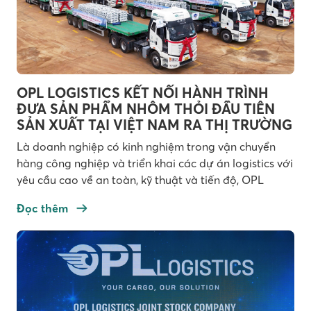
OPL LOGISTICS KẾT NỐI HÀNH TRÌNH
ĐƯA SẢN PHẨM NHÔM THỎI ĐẦU TIÊN
SẢN XUẤT TẠI VIỆT NAM RA THỊ TRƯỜNG
Là doanh nghiệp có kinh nghiệm trong vận chuyển
hàng công nghiệp và triển khai các dự án logistics với
yêu cầu cao về an toàn, kỹ thuật và tiến độ, OPL
Logistics được tin tưởng và trở thành đối tác vận
Đọc thêm
chuyển sản phẩm nhôm thỏi (Aluminum Ingot) đầu
tiên được sản xuất tại […]