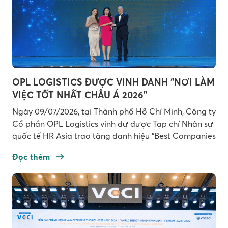
OPL LOGISTICS ĐƯỢC VINH DANH “NƠI LÀM
VIỆC TỐT NHẤT CHÂU Á 2026”
Ngày 09/07/2026, tại Thành phố Hồ Chí Minh, Công ty
Cổ phần OPL Logistics vinh dự được Tạp chí Nhân sự
quốc tế HR Asia trao tặng danh hiệu “Best Companies
to Work for in Asia 2026” (Nơi làm việc tốt nhất châu
Đọc thêm
Á 2026). Đây là một trong những giải thưởng uy tín
hàng […]